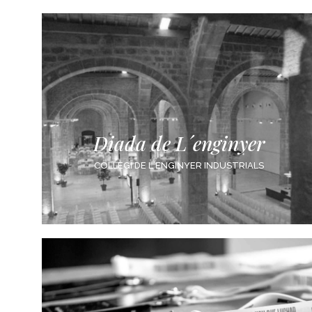
Diada de L´enginyer
COLLEGI DE L´ENGINYER INDUSTRIALS