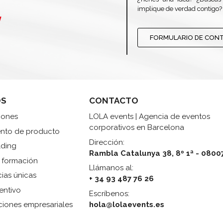
implique de verdad contigo?
FORMULARIO DE CON
OS
CONTACTO
iones
LOLA events | Agencia de eventos
corporativos en Barcelona
ento de producto
Dirección:
lding
Rambla Catalunya 38, 8º 1ª - 0800
 formación
Llámanos al:
cias únicas
+ 34 93 487 76 26
centivo
Escríbenos:
hola@lolaevents.es
ciones empresariales