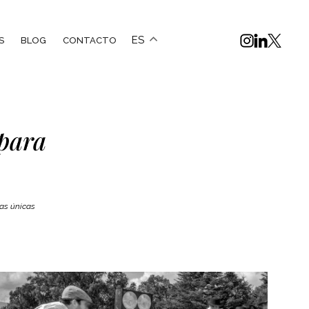
ES
S
BLOG
CONTACTO
 para
as únicas