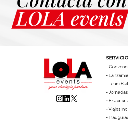
SERVICI
- Convenc
- Lanzami
- Team Bui
- Jornadas
- Experien
- Viajes in
- Inaugura