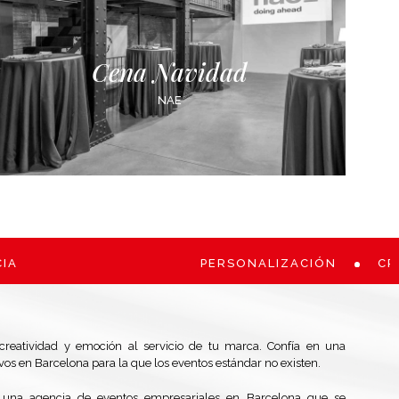
Cena Navidad
NAE
PERSONALIZACIÓN
CREAT
 creatividad y emoción al servicio de tu marca. Confía en una
vos en Barcelona para la que los eventos estándar no existen.
 una agencia de eventos empresariales en Barcelona que se