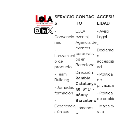
SERVICIO
CONTAC
ACCESI
S
TO
LIDAD
-
LOLA
-
Aviso
Convencio
events |
Legal
nes
Agencia de
-
eventos
-
Declarac
corporativ
Lanzamient
n
os en
o de
accesibil
Barcelona
producto
ad
Dirección:
- Team
-
Política
Rambla
Building
de
Catalunya
privacid
- Jornadas
38, 8º 1ª -
formación
-
Política
08007
de cooki
Barcelona
-
Experiencia
-
Mapa d
Llámanos
s únicas
sitio
al: